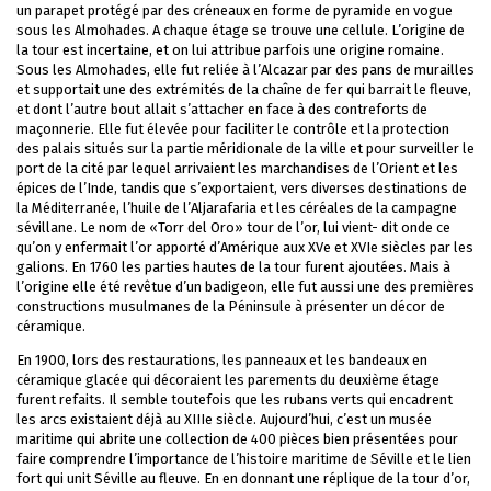
un parapet protégé par des créneaux en forme de pyramide en vogue
sous les Almohades. A chaque étage se trouve une cellule. L’origine de
la tour est incertaine, et on lui attribue parfois une origine romaine.
Sous les Almohades, elle fut reliée à l’Alcazar par des pans de murailles
et supportait une des extrémités de la chaîne de fer qui barrait le fleuve,
et dont l’autre bout allait s’attacher en face à des contreforts de
maçonnerie. Elle fut élevée pour faciliter le contrôle et la protection
des palais situés sur la partie méridionale de la ville et pour surveiller le
port de la cité par lequel arrivaient les marchandises de l’Orient et les
épices de l’Inde, tandis que s’exportaient, vers diverses destinations de
la Méditerranée, l’huile de l’Aljarafaria et les céréales de la campagne
sévillane. Le nom de «Torr del Oro» tour de l’or, lui vient- dit onde ce
qu’on y enfermait l’or apporté d’Amérique aux XVe et XVIe siècles par les
galions. En 1760 les parties hautes de la tour furent ajoutées. Mais à
l’origine elle été revêtue d’un badigeon, elle fut aussi une des premières
constructions musulmanes de la Péninsule à présenter un décor de
céramique.
En 1900, lors des restaurations, les panneaux et les bandeaux en
céramique glacée qui décoraient les parements du deuxième étage
furent refaits. Il semble toutefois que les rubans verts qui encadrent
les arcs existaient déjà au XIIIe siècle. Aujourd’hui, c’est un musée
maritime qui abrite une collection de 400 pièces bien présentées pour
faire comprendre l’importance de l’histoire maritime de Séville et le lien
fort qui unit Séville au fleuve. En en donnant une réplique de la tour d’or,